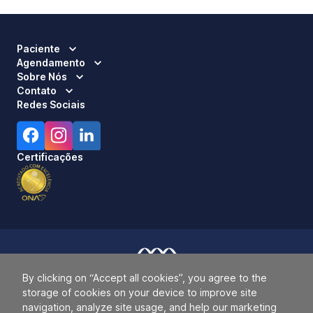
Paciente
Agendamento
Sobre Nós
Contato
Redes Sociais
Certificações
By clicking on “Accept all cookies”, you agree to the
Responsável Técnico:
Dra. Luci Mara Barbiero – CRM 120.433/SP
storage of cookies on your device to improve site
2026 ALLIANÇA. TODOS OS DIREITOS RESERVADOS.
navigation, analyze site usage, and help our marketing
42.771.949/0019-64.