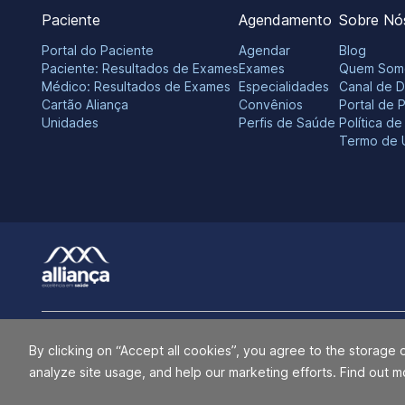
Paciente
Agendamento
Sobre Nó
Portal do Paciente
Agendar
Blog
Paciente: Resultados de Exames
Exames
Quem Som
Médico: Resultados de Exames
Especialidades
Canal de 
Cartão Aliança
Convênios
Portal de 
Unidades
Perfis de Saúde
Política d
Termo de 
O Grupo Alliança e Alliança Saúde não utilizam a marca ALLIANÇA n
By clicking on “Accept all cookies”, you agree to the storage 
indiretamente, com o Grupo RedeD’Or São Luiz S.A., Hospital Esperan
analyze site usage, and help our marketing efforts. Find out m