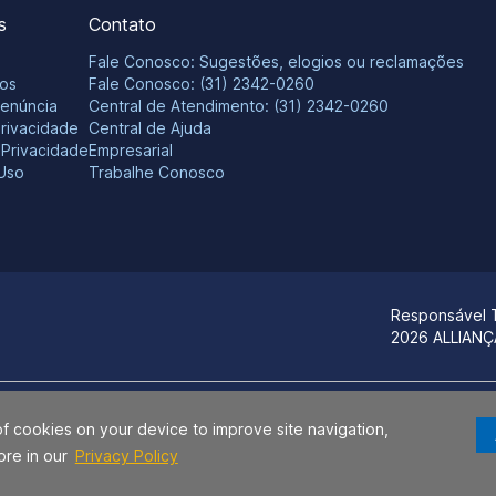
s
Contato
Fale Conosco: Sugestões, elogios ou reclamações
os
Fale Conosco: (31) 2342-0260
Denúncia
Central de Atendimento: (31) 2342-0260
Privacidade
Central de Ajuda
e Privacidade
Empresarial
Uso
Trabalhe Conosco
Responsável 
2026 ALLIAN
os estados da Bahia e do Sergipe para identificação de seus produtos e se
of cookies on your device to improve site navigation,
ça S.A., Hospital Aliança, Centro Médico Aliança e/ou CAP – Centro Aliança 
ore in our
Privacy Policy