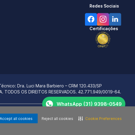
Redes Sociais
Certificações
Técnico:
Dra. Luci Mara Barbiero – CRM 120.433/SP
ÇA. TODOS OS DIREITOS RESERVADOS.
42.771.949/0019-64.
WhatsApp (31) 9398-0549
rviços e não são marcas e/ou empresas relacionadas, direta ou
Telefone (31) 2342-0260
De Pediatria.
Accept all cookies
Reject all cookies
Cookie Preferences