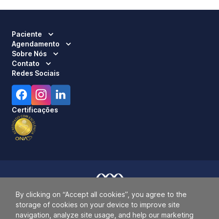
Paciente
Agendamento
Sobre Nós
Contato
Redes Sociais
Certificações
By clicking on “Accept all cookies”, you agree to the
Responsável Técnico:
Dra. Luci Mara Barbiero – CRM 120.433/SP
storage of cookies on your device to improve site
2026 ALLIANÇA. TODOS OS DIREITOS RESERVADOS.
navigation, analyze site usage, and help our marketing
42.771.949/0019-64.