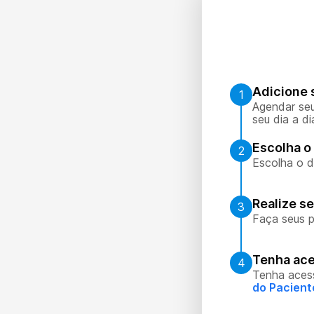
Adicione 
1
Agendar seu
seu dia a di
Escolha o 
2
Escolha o d
Realize s
3
Faça seus p
Tenha ace
4
Tenha aces
do Pacient