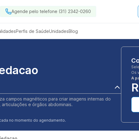
Agende pelo telefone (31) 2342-0260
alidades
Perfis de Saúde
Unidades
Blog
Co
Sedacao
Sel
Os 
A pa
R
iza campos magnéticos para criar imagens internas do
, articulações e órgãos abdominais.
ificada no momento do agendamento.
 Sedacao