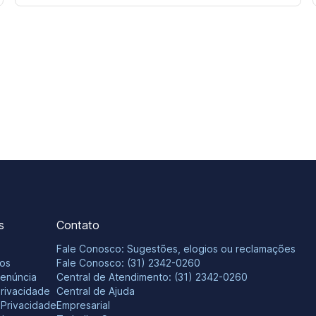
s
Contato
Fale Conosco: Sugestões, elogios ou reclamações
os
Fale Conosco: (31) 2342-0260
Denúncia
Central de Atendimento: (31) 2342-0260
Privacidade
Central de Ajuda
e Privacidade
Empresarial