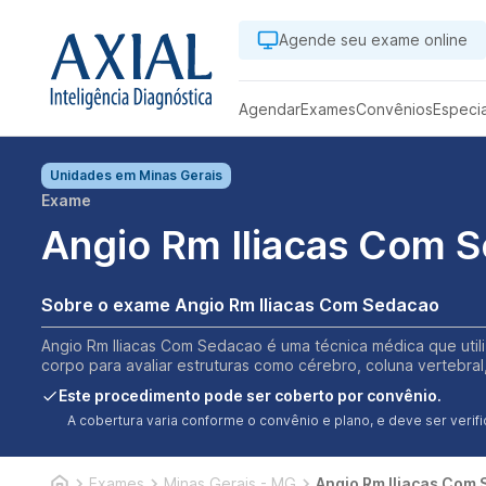
Agende seu exame online
Agendar
Exames
Convênios
Especi
Unidades em
Minas Gerais
Exame
Angio Rm Iliacas Com 
Sobre o exame Angio Rm Iliacas Com Sedacao
Angio Rm Iliacas Com Sedacao é uma técnica médica que util
corpo para avaliar estruturas como cérebro, coluna vertebral
Este procedimento pode ser coberto por convênio.
A cobertura varia conforme o convênio e plano, e deve ser ver
Exames
Minas Gerais - MG
Angio Rm Iliacas Com