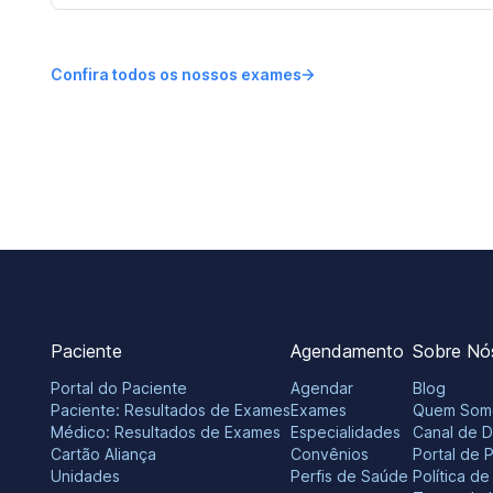
Confira todos os nossos exames
Paciente
Agendamento
Sobre Nó
Portal do Paciente
Agendar
Blog
Paciente: Resultados de Exames
Exames
Quem Som
Médico: Resultados de Exames
Especialidades
Canal de 
Cartão Aliança
Convênios
Portal de 
Unidades
Perfis de Saúde
Política d