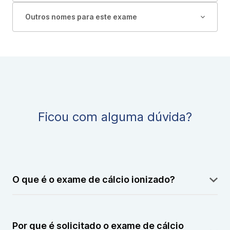
Outros nomes para este exame
Ficou com alguma dúvida?
O que é o exame de cálcio ionizado?
O exame de cálcio ionizado mede a quantidade de
cálcio livre e ativo no sangue, que desempenha um
Por que é solicitado o exame de cálcio