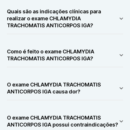
É um exame de sangue que detecta anticorpos do
tipo IgA contra a bactéria responsável por infecções
Quais são as indicações clínicas para
sexualmente transmissíveis. Ele auxilia na
realizar o exame CHLAMYDIA
identificação de infecção recente ou ativa.
TRACHOMATIS ANTICORPOS IGA?
É indicado em casos de dor pélvica, corrimento
genital, infertilidade ou suspeita de infecção genital.
Como é feito o exame CHLAMYDIA
Também pode ser solicitado em investigação de
TRACHOMATIS ANTICORPOS IGA?
complicações reprodutivas.
É realizado por meio da coleta de sangue venoso
para análise laboratorial.
O exame CHLAMYDIA TRACHOMATIS
ANTICORPOS IGA causa dor?
Pode causar leve desconforto apenas no momento
da coleta do sangue.
O exame CHLAMYDIA TRACHOMATIS
ANTICORPOS IGA possui contraindicações?