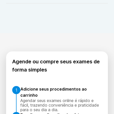
pode gerar resultado falso positivo. Por isso, não
deve ser interpretado isoladamente. A confirmação
A utilidade do exame COXSACKIE A9 ANTICORPOS
pode exigir exames complementares. A análise clínica
IGG está na identificação de exposição prévia. Ele
é fundamental.
auxilia na investigação de complicações virais. Pode
contribuir em estudos populacionais. Não substitui
exames diretos na fase aguda. A interpretação
depende do contexto clínico.
Agende ou compre seus exames de
forma simples
Adicione seus procedimentos ao
1
carrinho
Agendar seus exames online é rápido e
fácil, trazendo conveniência e praticidade
para o seu dia a dia.