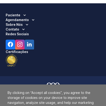
Paciente
Agendamento
Sobre Nós
Contato
Redes Sociais
Certificações
By clicking on “Accept all cookies”, you agree to the
Responsável Técnico:
Dra. Luci Mara Barbiero – CRM 120.433/SP
storage of cookies on your device to improve site
2026 ALLIANÇA. TODOS OS DIREITOS RESERVADOS.
navigation, analyze site usage, and help our marketing
42.771.949/0019-64.