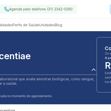
Agende pelo telefone (31) 2342-0260
alidades
Perfis de Saúde
Unidades
Blog
Co
centiae
Os 
A pa
R
Est
sem
aboratorial que avalia amostras biológicas, como sangue,
horá
ar a saúde.
ificada no momento do agendamento.
scentiae