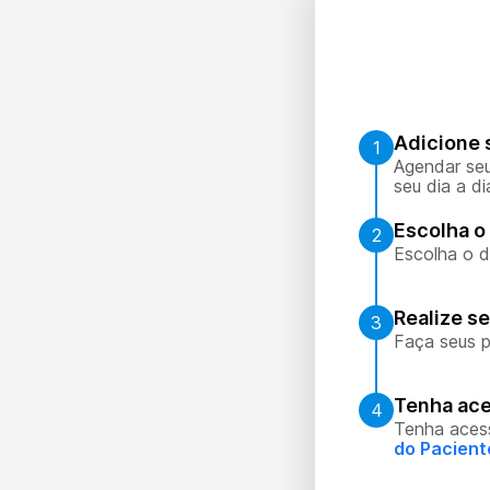
Adicione 
1
Agendar seu
seu dia a di
Escolha o 
2
Escolha o d
Realize s
3
Faça seus p
Tenha ace
4
Tenha aces
do Pacient