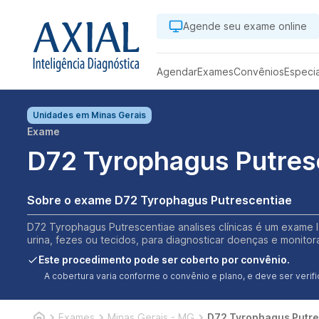
Agende seu exame online
Agendar
Exames
Convênios
Especi
Unidades em
Minas Gerais
Exame
D72 Tyrophagus Putres
Sobre o exame D72 Tyrophagus Putrescentiae
D72 Tyrophagus Putrescentiae analises clínicas é um exame l
urina, fezes ou tecidos, para diagnosticar doenças e monitor
Este procedimento pode ser coberto por convênio.
A cobertura varia conforme o convênio e plano, e deve ser ver
Exames
Minas Gerais - MG
D72 Tyrophagus Putre