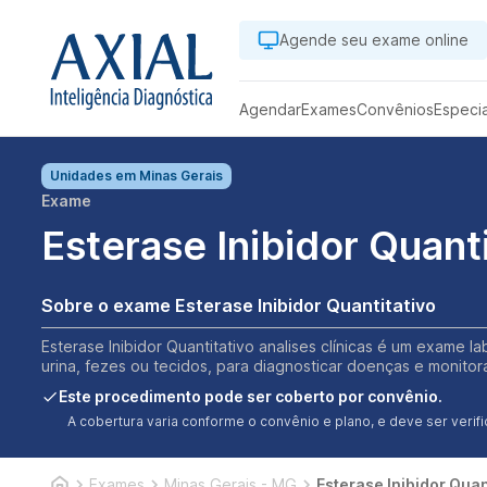
Agende seu exame online
Agendar
Exames
Convênios
Especi
Unidades em
Minas Gerais
Exame
Esterase Inibidor Quant
Sobre o exame Esterase Inibidor Quantitativo
Esterase Inibidor Quantitativo analises clínicas é um exame l
urina, fezes ou tecidos, para diagnosticar doenças e monitor
Este procedimento pode ser coberto por convênio.
A cobertura varia conforme o convênio e plano, e deve ser ver
Exames
Minas Gerais - MG
Esterase Inibidor Quan