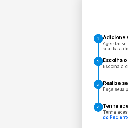
Adicione 
1
Agendar seu
seu dia a di
Escolha o 
2
Escolha o d
Realize s
3
Faça seus p
Tenha ace
4
Tenha aces
do Pacient