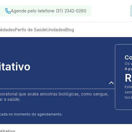
Agende pelo telefone (31) 2342-0260
alidades
Perfis de Saúde
Unidades
Blog
Co
itativo
Os 
A pa
R
Est
sem
aboratorial que avalia amostras biológicas, como sangue,
horá
ar a saúde.
ificada no momento do agendamento.
titativo