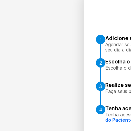
Adicione 
1
Agendar seu
seu dia a di
Escolha o 
2
Escolha o d
Realize s
3
Faça seus p
Tenha ace
4
Tenha aces
do Pacient