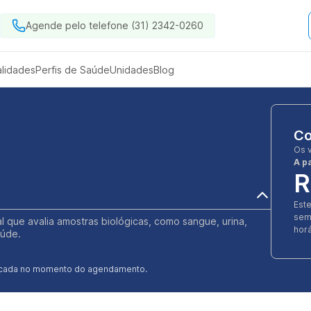
Agende pelo telefone (31) 2342-0260
alidades
Perfis de Saúde
Unidades
Blog
Co
Os 
A pa
R
Est
sem
l que avalia amostras biológicas, como sangue, urina,
horá
aúde.
ificada no momento do agendamento.