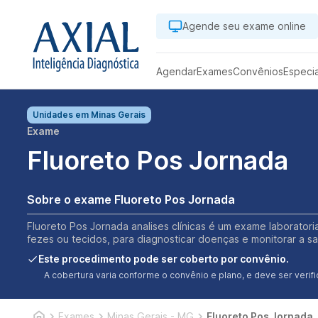
Agende seu exame online
Agendar
Exames
Convênios
Especi
Unidades em
Minas Gerais
Exame
Fluoreto Pos Jornada
Sobre o exame Fluoreto Pos Jornada
Fluoreto Pos Jornada analises clínicas é um exame laboratoria
fezes ou tecidos, para diagnosticar doenças e monitorar a s
Este procedimento pode ser coberto por convênio.
A cobertura varia conforme o convênio e plano, e deve ser ver
Exames
Minas Gerais - MG
Fluoreto Pos Jornada