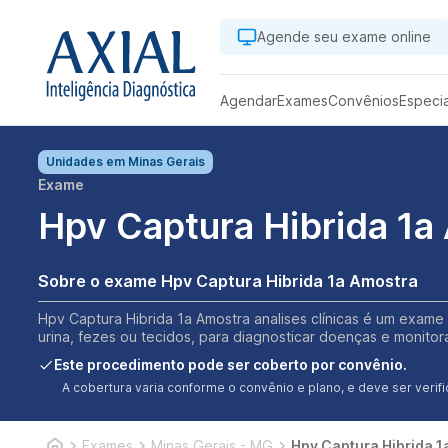
Agende seu exame online
Agendar
Exames
Convênios
Especi
Unidades em
Minas Gerais
Exame
Hpv Captura Hibrida 1a
Sobre o exame Hpv Captura Hibrida 1a Amostra
Hpv Captura Hibrida 1a Amostra analises clínicas é um exame 
urina, fezes ou tecidos, para diagnosticar doenças e monitor
Este procedimento pode ser coberto por convênio.
A cobertura varia conforme o convênio e plano, e deve ser ver
Exames
Minas Gerais - MG
Hpv Captura Hibrida 1