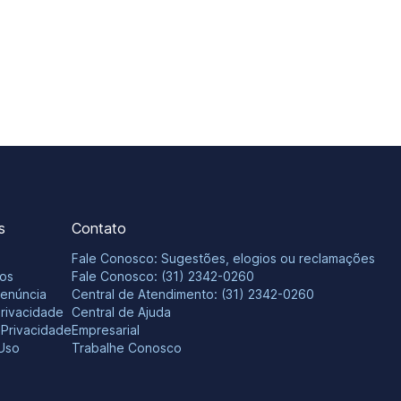
s
Contato
Fale Conosco: Sugestões, elogios ou reclamações
os
Fale Conosco: (31) 2342-0260
Denúncia
Central de Atendimento: (31) 2342-0260
Privacidade
Central de Ajuda
e Privacidade
Empresarial
Uso
Trabalhe Conosco