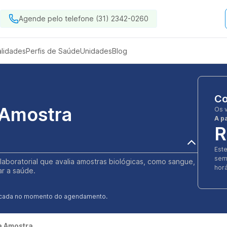
Agende pelo telefone (31) 2342-0260
alidades
Perfis de Saúde
Unidades
Blog
Co
 Amostra
Os 
A pa
R
Est
sem
laboratorial que avalia amostras biológicas, como sangue,
horá
ar a saúde.
ificada no momento do agendamento.
a Amostra