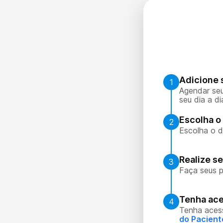
Adicione 
1
Agendar seu
seu dia a di
Escolha o 
2
Escolha o d
Realize s
3
Faça seus p
Tenha ace
4
Tenha aces
do Pacient