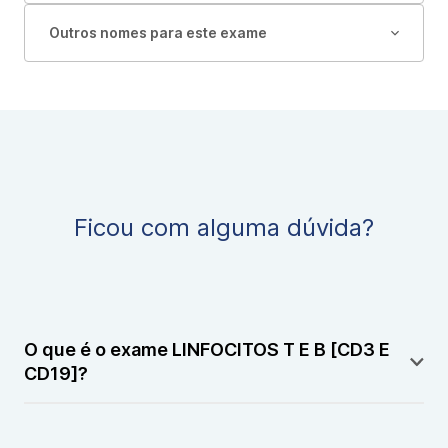
Outros nomes para este exame
Ficou com alguma dúvida?
O que é o exame LINFOCITOS T E B [CD3 E
CD19]?
O exame LINFOCITOS T E B [CD3 E CD19] é um