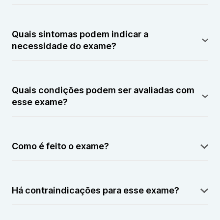
Monitora a integração do enxerto após o transplante
de medula óssea.
Quais sintomas podem indicar a
necessidade do exame?
Não há sintomas específicos; é parte do
acompanhamento pós-transplante.
Quais condições podem ser avaliadas com
esse exame?
Rejeição do enxerto, sucesso do transplante e
presença de células do doador.
Como é feito o exame?
É realizado por meio da análise do DNA em amostras
de sangue ou medula óssea.
Há contraindicações para esse exame?
Não há contraindicações, sendo um exame seguro.