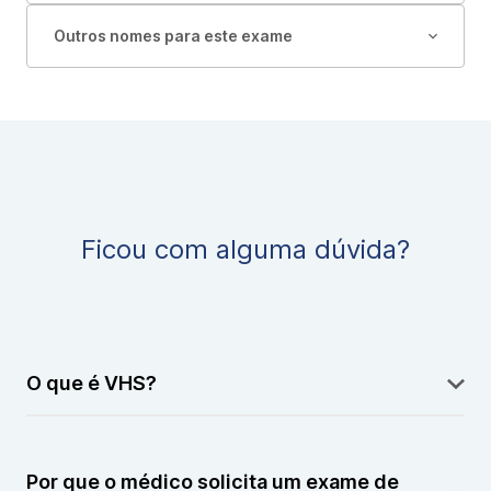
Outros nomes para este exame
Ficou com alguma dúvida?
O que é VHS?
A VHS é a velocidade de Hemossedimentação, que
mede o quão rapidamente os glóbulos vermelhos se
Por que o médico solicita um exame de