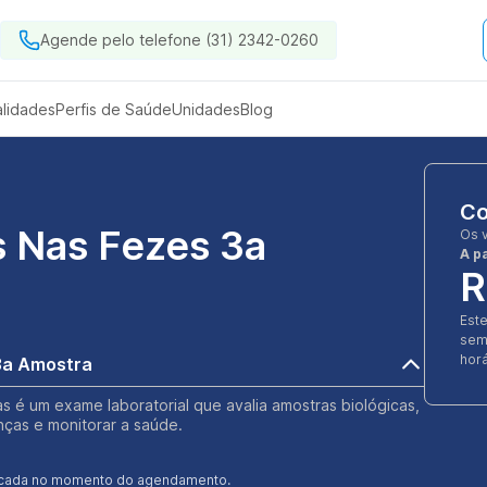
Agende pelo telefone (31) 2342-0260
alidades
Perfis de Saúde
Unidades
Blog
Co
s Nas Fezes 3a
Os 
A pa
R
Est
sem
horá
3a Amostra
s é um exame laboratorial que avalia amostras biológicas,
nças e monitorar a saúde.
ificada no momento do agendamento.