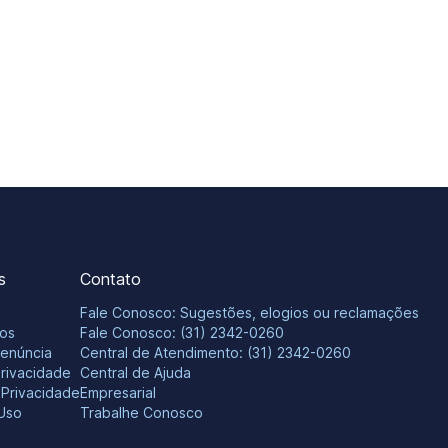
s
Contato
Fale Conosco: Sugestões, elogios ou reclamações
os
Fale Conosco: (31) 2342-0260
Denúncia
Central de Atendimento: (31) 2342-0260
Privacidade
Central de Ajuda
e Privacidade
Empresarial
Uso
Trabalhe Conosco