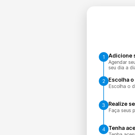
Adicione 
1
Agendar seu
seu dia a di
Escolha o 
2
Escolha o d
Realize s
3
Faça seus p
Tenha ace
4
Tenha aces