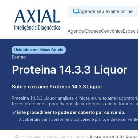
Agende seu exame online
Agendar
Exames
Convênios
Especi
Unidades em
Minas Gerais
Exame
Proteina 14.3.3 Liquor
Sobre o exame Proteina 14.3.3 Liquor
Proteina 14.3.3 Liquor analises clínicas é um exame laborator
fezes ou tecidos, para diagnosticar doenças e monitorar a s
Este procedimento pode ser coberto por convênio.
A cobertura varia conforme o convênio e plano, e deve ser ver
Exames
Minas Gerais - MG
Proteina 14.3.3 Liquor