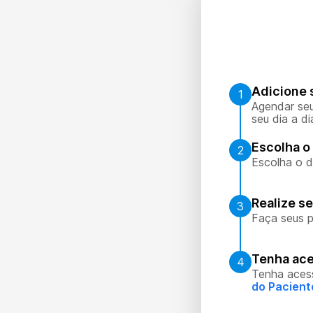
Adicione 
1
Agendar seu
seu dia a di
Escolha o 
2
Escolha o d
Realize s
3
Faça seus p
Tenha ace
4
Tenha aces
do Pacient