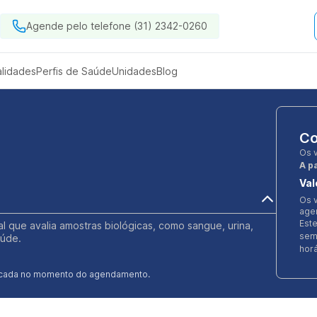
Agende pelo telefone (31) 2342-0260
alidades
Perfis de Saúde
Unidades
Blog
Co
Os 
A pa
Val
Os v
age
Est
ial que avalia amostras biológicas, como sangue, urina,
sem
aúde.
horá
ificada no momento do agendamento.