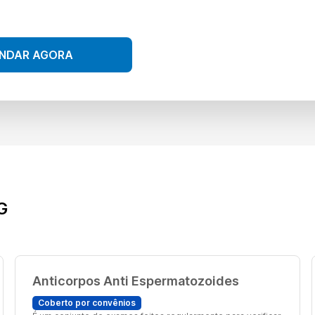
NDAR AGORA
G
Anticorpos Anti Espermatozoides
Coberto por convênios