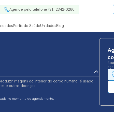
Agende pelo telefone (31) 2342-0260
alidades
Perfis de Saúde
Unidades
Blog
Ag
co
Ess
agen
a produzir imagens do interior do corpo humano. é usado
res e outras doenças.
ificada no momento do agendamento.