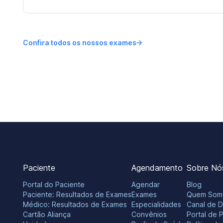
Confira todos os nossos exames
Paciente
Agendamento
Sobre Nó
Portal do Paciente
Agendar
Blog
Paciente: Resultados de Exames
Exames
Quem Som
Médico: Resultados de Exames
Especialidades
Canal de 
Cartão Aliança
Convênios
Portal de 