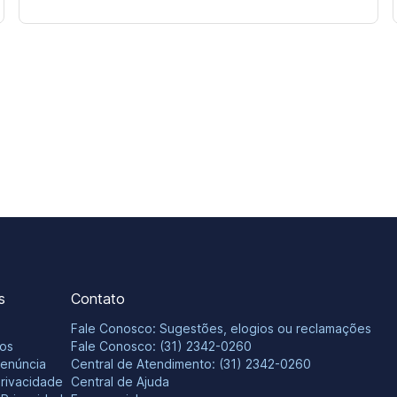
s
Contato
Fale Conosco: Sugestões, elogios ou reclamações
os
Fale Conosco: (31) 2342-0260
Denúncia
Central de Atendimento: (31) 2342-0260
Privacidade
Central de Ajuda