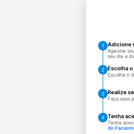
Adicione 
1
Agendar seu
seu dia a di
Escolha o 
2
Escolha o d
Realize s
3
Faça seus p
Tenha ace
4
Tenha aces
do Pacient