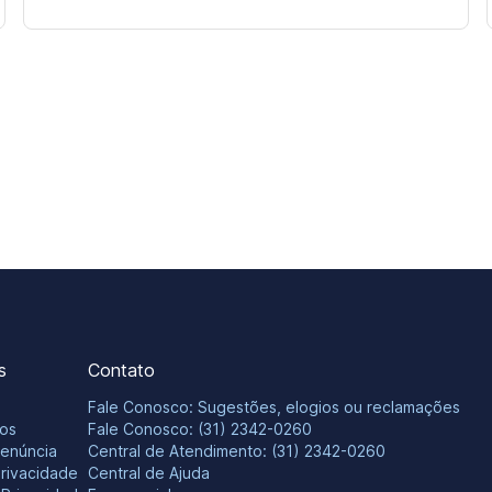
s
Contato
Fale Conosco: Sugestões, elogios ou reclamações
os
Fale Conosco: (31) 2342-0260
Denúncia
Central de Atendimento: (31) 2342-0260
Privacidade
Central de Ajuda