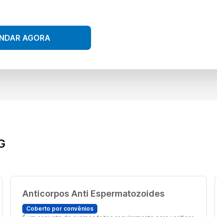
NDAR AGORA
G
Anticorpos Anti Espermatozoides
Coberto por convênios