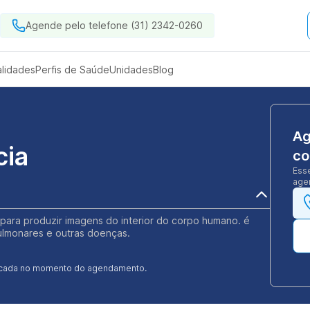
Agende pelo telefone (31) 2342-0260
alidades
Perfis de Saúde
Unidades
Blog
Ag
cia
co
Ess
agen
 para produzir imagens do interior do corpo humano. é
pulmonares e outras doenças.
ificada no momento do agendamento.