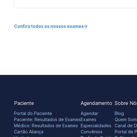
Confira todos os nossos exames
Paciente
Agendamento
Sobre Nó
Portal do Paciente
Agendar
Blog
Paciente: Resultados de Exames
Exames
Quem Som
Médico: Resultados de Exames
Especialidades
Canal de 
Cartão Aliança
Convênios
Portal de 