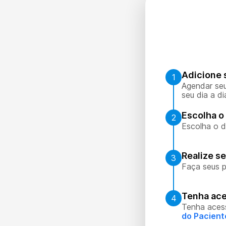
Adicione 
1
Agendar seu
seu dia a di
Escolha o 
2
Escolha o d
Realize s
3
Faça seus p
Tenha ace
4
Tenha aces
do Pacient