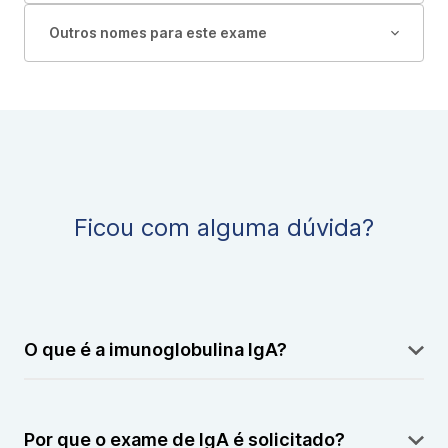
Outros nomes para este exame
Ficou com alguma dúvida?
O que é a imunoglobulina IgA?
É um tipo de anticorpo que ajuda a combater
infecções, especialmente nas mucosas do corpo,
Por que o exame de IgA é solicitado?