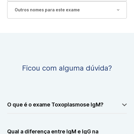
Outros nomes para este exame
Ficou com alguma dúvida?
O que é o exame Toxoplasmose IgM?
É um exame de sangue que detecta a presença de
anticorpos IgM, indicativos de uma infecção recente
Qual a diferença entre IgM e IgG na