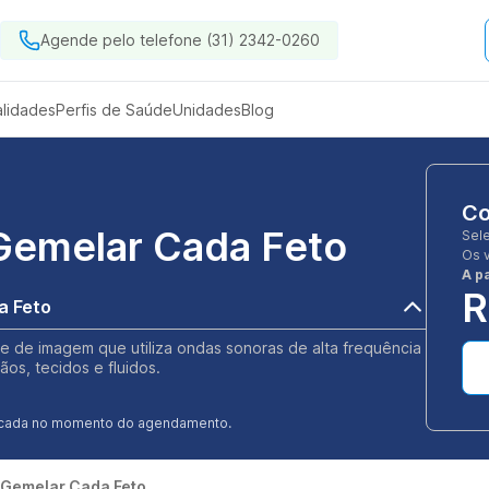
Agende pelo telefone (31) 2342-0260
alidades
Perfis de Saúde
Unidades
Blog
Co
 Gemelar Cada Feto
Sel
Os 
A pa
R
a Feto
 de imagem que utiliza ondas sonoras de alta frequência
os, tecidos e fluidos.
ificada no momento do agendamento.
 Gemelar Cada Feto