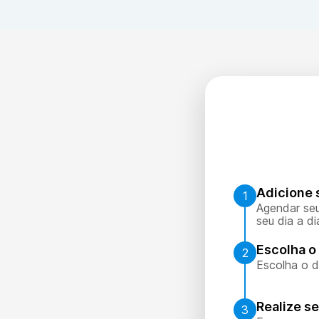
Adicione 
1
Agendar seu
seu dia a di
Escolha o 
2
Escolha o d
Realize s
3