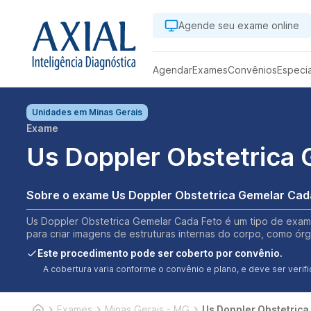
Agende seu exame online
Agendar
Exames
Convênios
Especi
Unidades em
Minas Gerais
Exame
Us Doppler Obstetrica
Sobre o exame Us Doppler Obstetrica Gemelar Cad
Us Doppler Obstetrica Gemelar Cada Feto é um tipo de exame
para criar imagens de estruturas internas do corpo, como órgã
Este procedimento pode ser coberto por convênio.
A cobertura varia conforme o convênio e plano, e deve ser ver
Exames
Minas Gerais - MG
Us Doppler Obstetrica